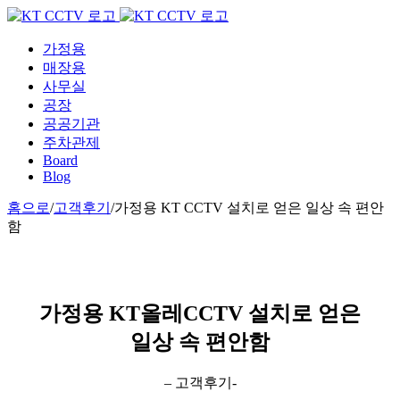
Skip
to
content
가정용
매장용
사무실
공장
공공기관
주차관제
Board
Blog
홈으로
/
고객후기
/
가정용 KT CCTV 설치로 얻은 일상 속 편안
함
가정용 KT올레CCTV 설치로 얻은
일상 속 편안함
– 고객후기-