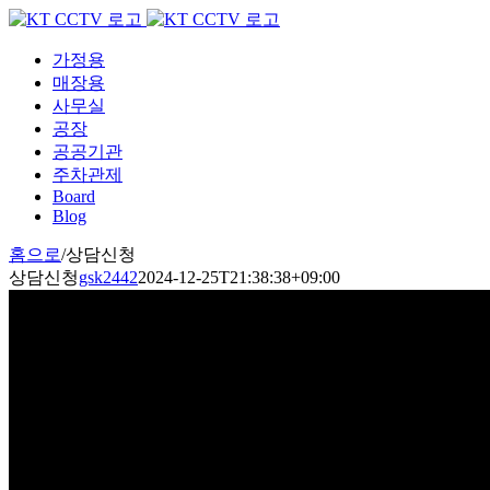
Skip
to
content
가정용
매장용
사무실
공장
공공기관
주차관제
Board
Blog
홈으로
/
상담신청
상담신청
gsk2442
2024-12-25T21:38:38+09:00