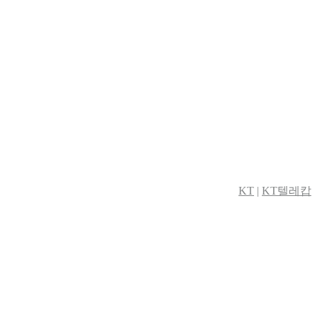
KT
|
KT텔레캅