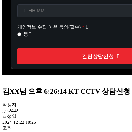
개인정보 수집·이용 동의(필수)
*
동의
간편상담신청
This
field
should
김XX님 오후 6:26:14 KT CCTV 상담신청
be
left
blank
작성자
gsk2442
작성일
2024-12-22 18:26
조회