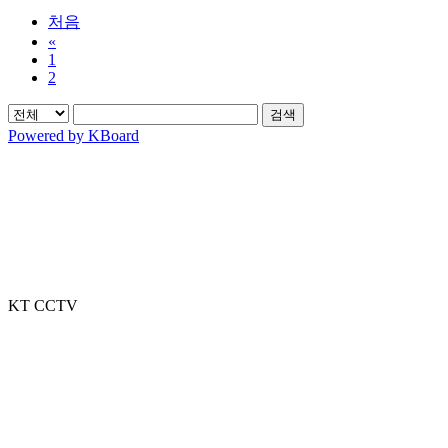
처음
«
1
2
검색
Powered by KBoard
KT CCTV
Toggle
Sliding
Bar
Area