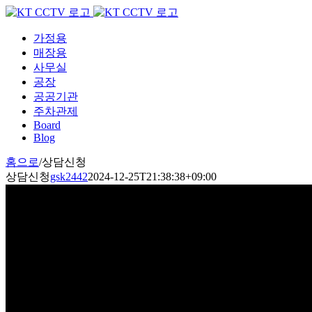
Skip
to
content
가정용
매장용
사무실
공장
공공기관
주차관제
Board
Blog
홈으로
/
상담신청
상담신청
gsk2442
2024-12-25T21:38:38+09:00