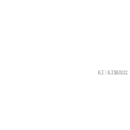
KT
|
KT텔레캅