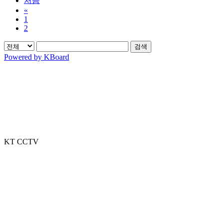
처음
«
1
2
검색
Powered by KBoard
KT CCTV
Toggle
Sliding
Bar
Area