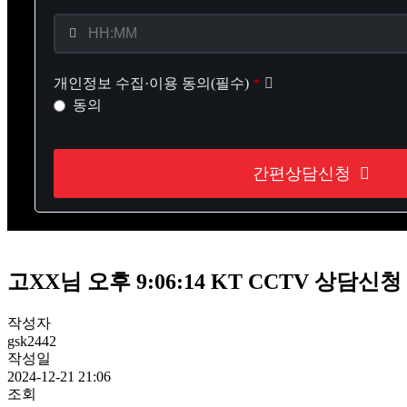
개인정보 수집·이용 동의(필수)
*
동의
간편상담신청
This
field
should
고XX님 오후 9:06:14 KT CCTV 상담신청
be
left
blank
작성자
gsk2442
작성일
2024-12-21 21:06
조회