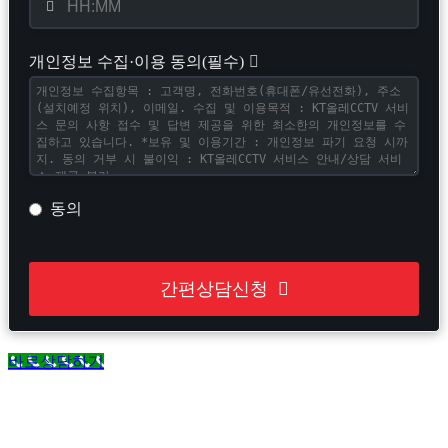
개인정보 수집·이용 동의(필수)
동의
간편상담신청
This
바로상담하기
field
should
be
left