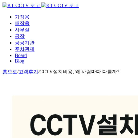
Skip
to
content
가정용
매장용
사무실
공장
공공기관
주차관제
Board
Blog
홈으로
/
고객후기
/
CCTV설치비용, 왜 사람마다 다를까?