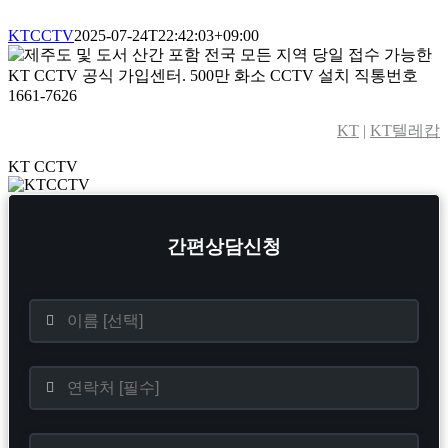
KTCCTV
2025-07-24T22:42:03+09:00
KT
|
KT텔레캅
KT CCTV
Toggle
Sliding
Bar
Area
간편상담신청