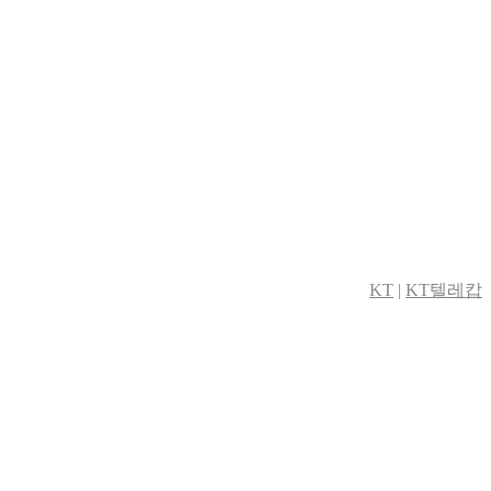
KT
|
KT텔레캅